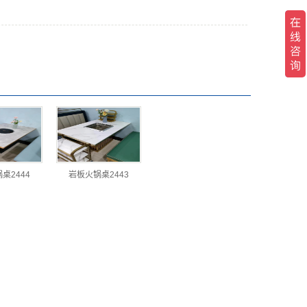
桌2444
岩板火锅桌2443