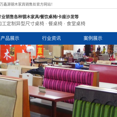
城万鑫源钢木家具销售处官方网站！
专业销售各种钢木家具/餐饮桌椅/卡座沙发等
加工定制异型尺寸桌椅 · 餐桌椅 · 食堂桌椅
产品展示
行业资讯
案例展示
饭店桌椅
火锅桌椅
卡座沙发
食堂桌椅
酒店圆桌
实木桌椅
岩板餐桌