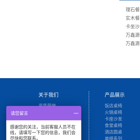
理石餐
实木餐
卡坐沙
万鑫源
万鑫源
关于我们
产品展示
资质荣誉
饭店桌椅
营销网络
火锅桌椅
请您留言
卡座沙发
食堂桌椅
感谢您的关注，当前客服人员不在
酒店圆桌
线，请填写一下您的信息，我们会
尽快和您联系。
单椅系列