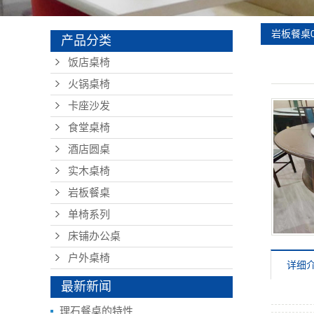
岩板餐桌0
产品分类
饭店桌椅
火锅桌椅
卡座沙发
食堂桌椅
酒店圆桌
实木桌椅
岩板餐桌
单椅系列
床铺办公桌
户外桌椅
详细
最新新闻
理石餐桌的特性