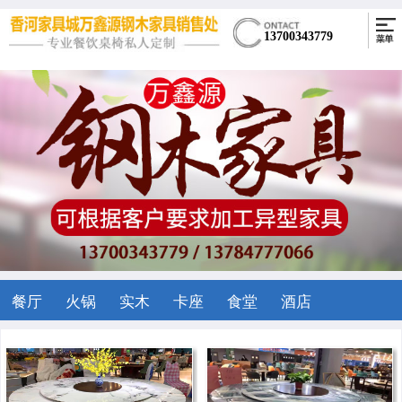
13700343779
餐厅
火锅
实木
卡座
食堂
酒店