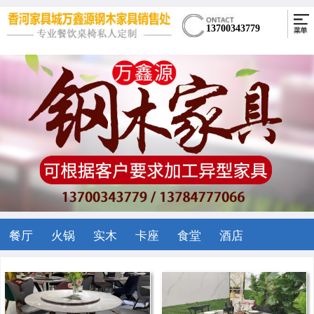
13700343779
餐厅
火锅
实木
卡座
食堂
酒店