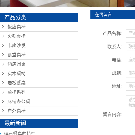
单椅系列
床铺办公桌
在线留言
产品分类
户外桌椅
饭店桌椅
产
产品名称：
火锅桌椅
卡座沙发
联
联系人：
食堂桌椅
座
电话：
酒店圆桌
邮
邮箱：
实木桌椅
岩板餐桌
地
地址：
单椅系列
请
床铺办公桌
我
户外桌椅
留言内容：
最新新闻
理石餐桌的特性