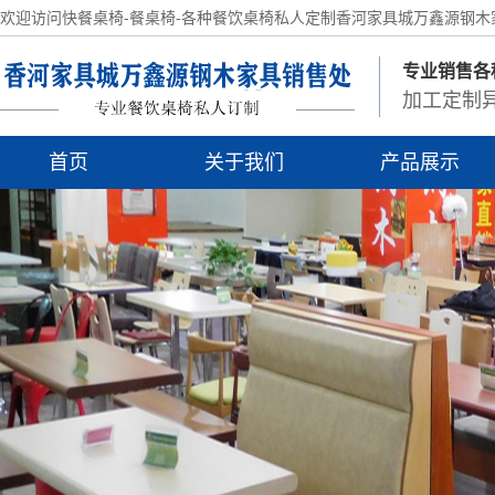
欢迎访问快餐桌椅-餐桌椅-各种餐饮桌椅私人定制香河家具城万鑫源钢
专业销售各
加工定制异
首页
关于我们
产品展示
资质荣誉
饭店桌椅
营销网络
火锅桌椅
卡座沙发
食堂桌椅
酒店圆桌
实木桌椅
岩板餐桌